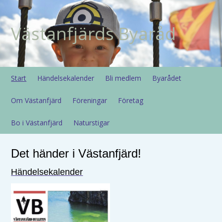
Västanfjärds Byaråd
Start
Händelsekalender
Bli medlem
Byarådet
Om Västanfjärd
Föreningar
Företag
Bo i Västanfjärd
Naturstigar
Det händer i Västanfjärd!
Händelsekalender