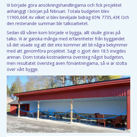
Vi började göra ansökningshandlingarna och fick projektet
anhängigt i början på februari. Totala budgeten blev
11900,66€ Av vilket vi blev beviljade bidrag 65% 7735,43€ Och
den resterande summan blir talkoarbetet.
Sedan då våren kom började vi bygga, allt skulle göras på
talko. Vi är ganska många med erfarenheter från byggandet
så det visade sig att det inte kommer att bli några bekymmer
med att genomföra projektet. Sagt o gjort den 18.5 invigdes
arenan. Dom totala kostnaderna översteg något budgeten,
men resultatet översteg även förväntningarna, så vi är stolta
över vårt bygge.