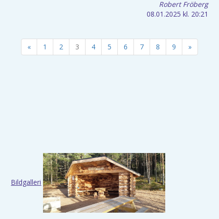
Robert Fröberg
08.01.2025
kl. 20:21
«
1
2
3
4
5
6
7
8
9
»
Bildgalleri