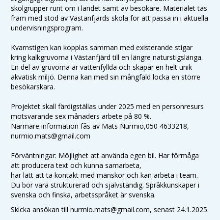
skolgrupper runt om i landet samt av besökare. Materialet tas
fram med stöd av Västanfjärds skola för att passa in i aktuella
undervisningsprogram.
Kvarnstigen kan kopplas samman med existerande stigar
kring kalkgruvorna i Västanfjärd till en längre naturstigslänga.
En del av gruvorna är vattenfyllda och skapar en helt unik
akvatisk miljö. Denna kan med sin mångfald locka en större
besökarskara.
Projektet skall färdigställas under 2025 med en personresurs
motsvarande sex månaders arbete på 80 %.
Närmare information fås av Mats Nurmio,050 4633218,
nurmio.mats@gmail.com
Förväntningar: Möjlighet att använda egen bil. Har förmåga
att producera text och kunna samarbeta,
har lätt att ta kontakt med mänskor och kan arbeta i team.
Du bör vara strukturerad och självständig. Språkkunskaper i
svenska och finska, arbetsspråket är svenska.
Skicka ansökan till nurmio.mats@gmail.com, senast 24.1.2025.