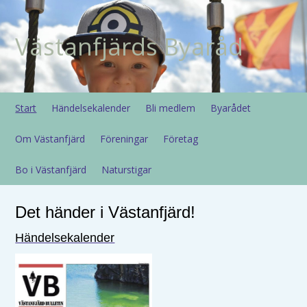
Västanfjärds Byaråd
Start
Händelsekalender
Bli medlem
Byarådet
Om Västanfjärd
Föreningar
Företag
Bo i Västanfjärd
Naturstigar
Det händer i Västanfjärd!
Händelsekalender